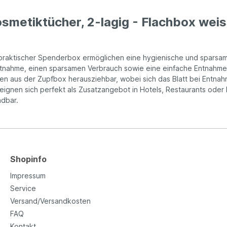
osmetiktücher, 2-lagig - Flachbox we
praktischer Spenderbox ermöglichen eine hygienische und sparsame
tnahme, einen sparsamen Verbrauch sowie eine einfache Entnahme. D
n aus der Zupfbox herausziehbar, wobei sich das Blatt bei Entnahm
 und eignen sich perfekt als Zusatzangebot in Hotels, Restaurants o
ndbar.
Shopinfo
Impressum
Service
Versand/Versandkosten
FAQ
Kontakt