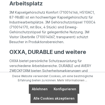
Arbeitsplatz
3M Kapselgehörschutz Komfort (710014146, H510AC1,
87-98dB) ist ein hochwertiger Kapselgehörschutz für
Industriearbeitsplätze. 3M Gehörschutzstöpsel 1100C4
(710014170, mit Box, 4 Stück) sind Einweg-
Gehörschutzstöpsel für gelegentliche Nutzung. 3M
Visitor Überbrille (710014067, transparent) schützt
Besucher in Produktionsbereichen.
OXXA, DURABLE und weitere
OXXA bietet persönliche Schutzausrüstung für
verschiedene Arbeitsbereiche. DURABLE und AVERY
ZWECKFORM bieten Sicherheitsmarkierungen und
Warnschilder für den Arbeitsplatz. NEUTRAL ergänzt
Diese Website verwendet Cookies, um eine bestmögliche
mit weiteren Schutzprodukten.
Erfahrung bieten zu können.
Mehr Informationen ...
Ablehnen
Konfigurieren
Häufige Fragen zu
Arbeitssicherheit
Alle Cookies akzeptieren