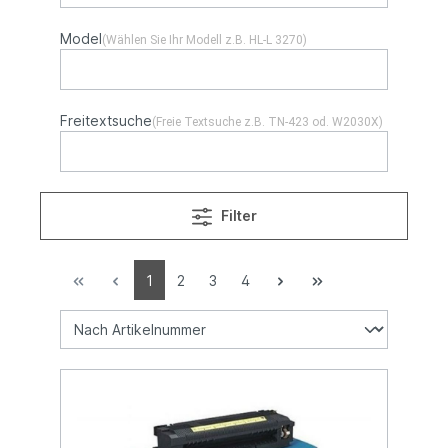
Model
(Wählen Sie Ihr Modell z.B. HL-L 3270)
Freitextsuche
(Freie Textsuche z.B. TN-423 od. W2030X)
Filter
1
2
3
4