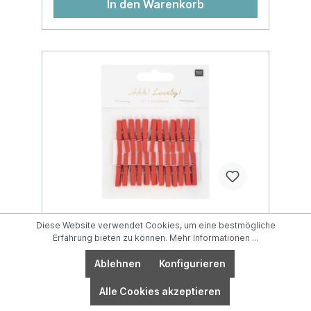
In den Warenkorb
Diese Website verwendet Cookies, um eine bestmögliche
Erfahrung bieten zu können.
Mehr Informationen ...
RICO DESI Deko-Clips 3cm
7040.31.1 rot 24 Stück
Ablehnen
Konfigurieren
Alle Cookies akzeptieren