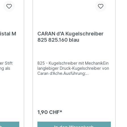
istal M
CARAN d'A Kugelschreiber
825 825.160 blau
r Stift
825 - Kugelschreiber mit MechanikEin
ng als
langlebiger Druck-Kugelschreiber von
Caran d‘Ache.Ausführung:
schreiber
DruckkugelschreiberMit Clip
pelt so
länge:
reibfarbe
1,90 CHF*