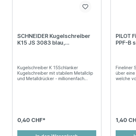
SCHNEIDER Kugelschreiber
PILOT F
K15 JS 3083 blau,
PPF-B 
nachfüllbar
Kugelschreiber K 15Schlanker
Fineliner
Kugelschreiber mit stabilem Metallclip
über eine
und Metalldrücker - millionenfach
welche von
bewährt und beliebt.Auswechselbare
wird das 
Mine M Gehäusefarbe =
verhinder
SchreibfarbeGehäuse sortiert =
Langlebigk
Schreibfarbe blauDokumentenecht
Fineliner 
nach ISO 12757-2Ersatzminen Office
konstante
765 und Express 775
Schreibko
Spitze 1,
0,40 CHF*
1,40 C