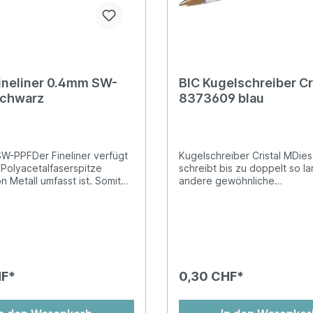
ineliner 0.4mm SW-
BIC Kugelschreiber Cr
schwarz
8373609 blau
 SW-PPFDer Fineliner verfügt
Kugelschreiber Cristal MDiese
 Polyacetalfaserspitze
schreibt bis zu doppelt so la
 Metall umfasst ist. Somit
andere gewöhnliche
ausfransen der Spitze
Kugelschreiber.Kappenkugel
t und eine grössere
mit mittlerer SpitzeNF400
eit gewährleistet. Die
Umweltfreundlichkeits-
Spitze ermöglicht einen
ZertifikatSchreibt bis zu dop
n Tintenfluss für mehr
lange wie andere KSSchreib
mfort.feine, metallgefasste
3kmVentilierte Kappe in Sch
2 mm
HF*
0,30 CHF*