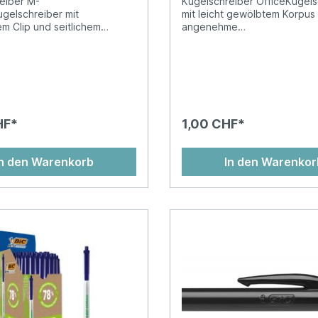
eiber M-
Kugelschreiber OfficeKugels
gelschreiber mit
mit leicht gewölbtem Korpus 
m Clip und seitlichem
angenehme
hanismus.Druckkugelschreib
Schreibhaltung.Kugelschreib
tlerer SpitzeSchreibt bis zu
stabilem MetallclipAuswechs
o lange wie andere
Mine MGehäusefarbe =
länge: 2kmSeitlicher
SchreibfarbeGehäuse sortier
anismusKlassischer, runder
Schreibfarbe blauDokument
 gerilltem Griff, sichtbarer
nach ISO 12757-2Ersatzmine
nd
765 M und Express 775Nachfüllbar
HF*
1,00 CHF*
nach Plug+Play-System
In den Warenkorb
In den Warenkor