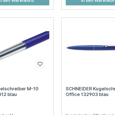
In den Warenkorb
In den Warenkor
elschreiber M-10
SCHNEIDER Kugelschr
12 blau
Office 132903 blau