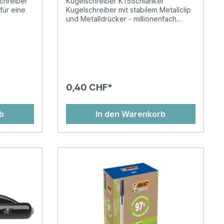
chreiber
Kugelschreiber K15Schlanker
für eine
Kugelschreiber mit stabilem Metallclip
und Metalldrücker - millionenfach
er mit
bewährt und beliebt.Auswechselbare
elbare
Mine M Gehäusefarbe =
SchreibfarbeDokumentenecht nach
t =
ISO 12757-2Ersatzminen Office 765
enecht
und Express 775
n Office
0,40 CHF*
b
In den Warenkorb