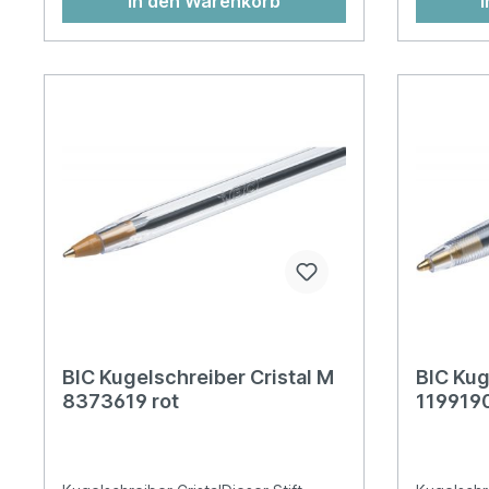
In den Warenkorb
BIC Kugelschreiber Cristal M
BIC Kug
8373619 rot
1199190