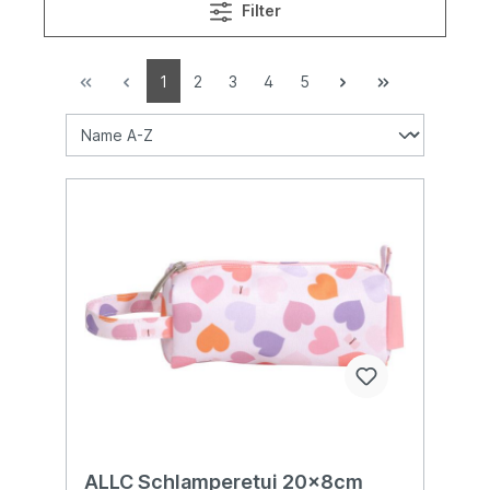
Filter
1
2
3
4
5
ALLC Schlamperetui 20x8cm