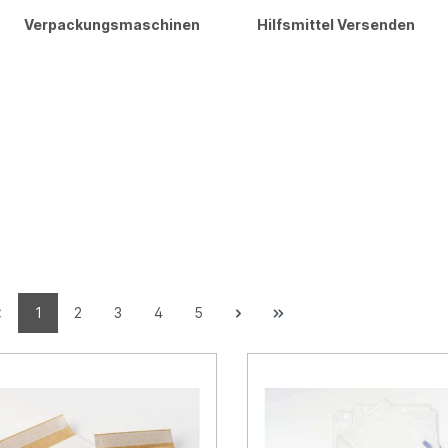
Verpackungsmaschinen
Hilfsmittel Versenden
1
2
3
4
5