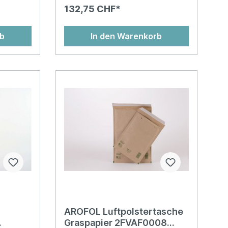
aun
ist problemlos mit Kugelschreiber
132,75 CHF*
beschriftbar. Überzeugen Sie sich
selbst von der Widerstandsfähigkeit
der gepolsterten Versandtasche für
rb
In den Warenkorb
von
den Einsatz bei Aussendungen und
 an
Lieferungen empfindlicher
le
Waren.Aussenlage aus blickdichtem,
aler
reissfestem PEHochwertige
Luftpolsterfolie als
InnenlageVerschweissung von
Lochung
Luftpolsterfolie und Papier an
Taschenöffnung für optimale
hrägte
BefüllbarkeitVerschweissung von
 das
Luftpolsterfolie und Papier an
kung mit
Taschenöffnung für optimale
BefüllbarkeitAus klimaneutraler
ProduktionFestverschlussMit
Barcode für das
EndkundengeschäftBedruckung mit
Farben auf Wasserbasis (Aquaprint)
und geringes Eigengewicht
AROFOL Luftpolstertasche
Graspapier 2FVAF0008