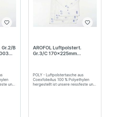
 Gr.2/B
AROFOL Luftpolstert.
003
Gr.3/C 170x225mm
 Stück
2FVAF0003 weiss,
Coexfolie 100 Stück
us
POLY - Luftpolstertasche aus
hylen
CoexfolieAus 100 % Polyethylen
feste und
hergestellt ist unsere reissfeste und
tertasche
widerstandsfähige Luftpolstertasche
ren
perfekt für den extra sicheren
n Waren
Versand Ihrer empfindlichen Waren
isende
geeignet. Die wasserabweisende
serer
und blickdichte Variante unserer
hen POLY
gepolsterten Versandtaschen POLY