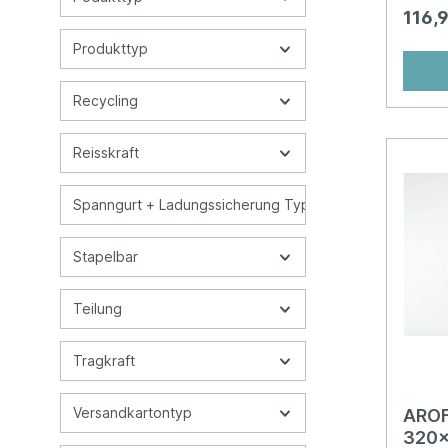
ist pr
116,
beschr
selbst
Produkttyp
der ge
den Ei
Liefer
Recycling
Waren.
reissf
Luftpol
Reisskraft
Innenl
Luftpo
Spanngurt + Ladungssicherung Typ
Tasche
Befüll
Produk
Stapelbar
durch 
Rundu
ssMit 
Teilung
Endku
Farben
und ge
Tragkraft
Versandkartontyp
AROFO
320