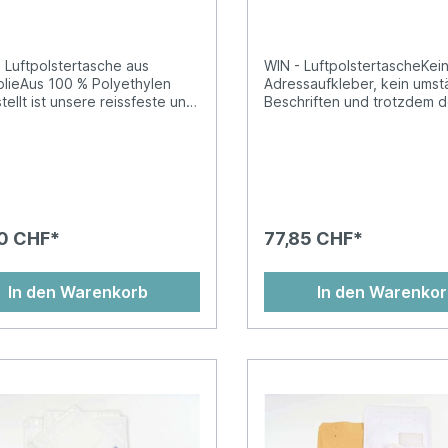
F0003 weiss,
2FVAF0005 weiss, Fe
folie 100 Stück
links 100 Stück
 Luftpolstertasche aus
WIN - LuftpolstertascheKei
lieAus 100 % Polyethylen
Adressaufkleber, kein umst
tellt ist unsere reissfeste und
Beschriften und trotzdem 
tandsfähige Luftpolstertasche
gewohnt hohen Schutz uns
t für den extra sicheren
bewährten
d Ihrer empfindlichen Waren
Luftpolsterversandtaschen 
et. Die wasserabweisende
Sie mit WIN – Die gepolster
ickdichte Variante unserer
Alternative mit
terten Versandtaschen POLY
Sichtfenster!Kraftpapier we
oblemlos mit Kugelschreiber
chlorfrei gebleicht bzw. br
0 CHF*
77,85 CHF*
iftbar. Überzeugen Sie sich
ungebleicht als
 von der Widerstandsfähigkeit
AussenlageHochwertige
polsterten Versandtasche für
Luftpolsterfolie als
In den Warenkorb
In den Warenko
nsatz bei Aussendungen und
InnenlageVerschweissung 
ungen empfindlicher
Luftpolsterfolie und Papier
Aussenlage aus blickdichtem,
Taschenöffnung für optima
estem PEHochwertige
BefüllbarkeitAus klimaneutr
sterfolie als
ProduktionTrifixverschluss
ageVerschweissung von
(Festverschluss,
lsterfolie und Papier an
Adhäsionsverschluss oder 
nöffnung für optimale
für
barkeitAus klimaneutraler
Klammerverschluss)Abgesc