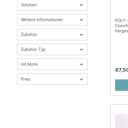
weis
Volumen
Weitere Informationen
POLY -
Coexfo
herges
Zubehör
widers
perfek
Versan
Zubehör Typ
geeign
und bl
gepols
mit Motiv
ist pr
87,5
beschr
selbst
Preis
der ge
den Ei
Liefer
Waren.
reissf
Luftpol
Innenl
Luftpo
Tasche