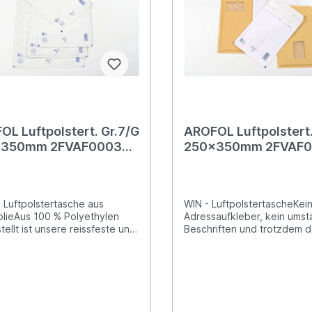
tionOptimale Reissfestigkeit
Klappe und mit Barcode für
1 cm
EndkundengeschäftBedruc
mverschweissungFestverschlu
Farben auf Wasserbasis
Barcode für das
(Aquaprint®) und geringes
ndengeschäftBedruckung mit
Eigengewicht
 auf Wasserbasis (Aquaprint)
ringes Eigengewicht
OL Luftpolstert. Gr.7/G
AROFOL Luftpolstert.
x350mm 2FVAF0003
250x350mm 2FVAF
s, Coexfolie 100 Stück
weiss, Fenst. links 1
Stück
 Luftpolstertasche aus
WIN - LuftpolstertascheKei
lieAus 100 % Polyethylen
Adressaufkleber, kein umst
tellt ist unsere reissfeste und
Beschriften und trotzdem 
tandsfähige Luftpolstertasche
gewohnt hohen Schutz uns
t für den extra sicheren
bewährten
d Ihrer empfindlichen Waren
Luftpolsterversandtaschen 
et. Die wasserabweisende
Sie mit WIN – Die gepolster
ickdichte Variante unserer
Alternative mit
terten Versandtaschen POLY
Sichtfenster!Kraftpapier we