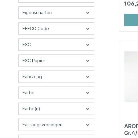
Datent
106,
sicher
Empfan
Eigenschaften
weiss
Luftpo
breite
FEFCO Code
kliman
Barcod
FSC
Endku
Farben
FSC Papier
Fahrzeug
Farbe
Farbe(n)
Fassungsvermögen
AROF
Gr.4