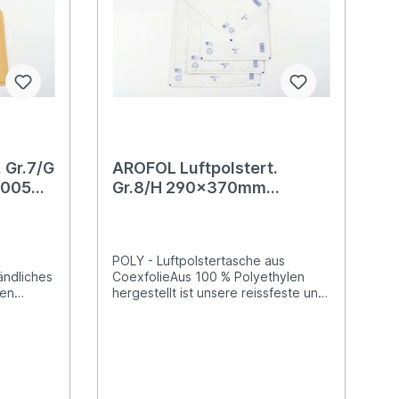
 das
ProduktionOptimale Reissfestigkeit
kung mit
durch 1 cm
RundumverschweissungFestverschlu
ssMit Barcode für das
EndkundengeschäftBedruckung mit
Farben auf Wasserbasis (Aquaprint)
und geringes Eigengewicht
 Gr.7/G
AROFOL Luftpolstert.
0005
Gr.8/H 290x370mm
00
2FVAF0003 weiss,
Coexfolie 100 Stück
n
POLY - Luftpolstertasche aus
ändliches
CoexfolieAus 100 % Polyethylen
den
hergestellt ist unsere reissfeste und
erer
widerstandsfähige Luftpolstertasche
perfekt für den extra sicheren
erhalten
Versand Ihrer empfindlichen Waren
te
geeignet. Die wasserabweisende
und blickdichte Variante unserer
iss
gepolsterten Versandtaschen POLY