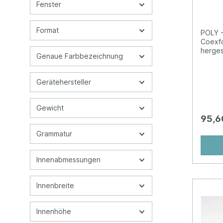
2FVA
Fenster
Coex
Format
POLY -
Coexfo
herges
Genaue Farbbezeichnung
widers
perfek
Versan
Gerätehersteller
geeign
und bl
gepols
Gewicht
ist pr
95,6
beschr
selbst
Grammatur
der ge
den Ei
Liefer
Innenabmessungen
Waren.
reissf
Luftpol
Innenbreite
Innenl
Luftpo
Innenhöhe
Tasche
Befüll