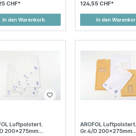
räger optimal geschützt und
ist problemlos mit Kugelsch
25 CHF*
124,55 CHF*
n Sie so den unbeschädigten
beschriftbar. Überzeugen S
g am Zielort.Diskettenkarton
selbst von der Widerstands
 gedecktHochwertige
der gepolsterten Versandta
In den Warenkorb
In den Warenko
lsterfolie als InnenlageExtra
den Einsatz bei Aussendun
r FestverschlussAus
Lieferungen empfindlicher
eutraler ProduktionMit
Waren.Aussenlage aus blic
e für das
reissfestem PEHochwertig
ndengeschäftBedruckung mit
Luftpolsterfolie als
 auf Wasserbasis (Aquaprint)
InnenlageVerschweissung 
Luftpolsterfolie und Papier
Taschenöffnung für optima
BefüllbarkeitAus klimaneutr
ProduktionOptimale Reissfe
durch 1 cm
RundumverschweissungFest
ssMit Barcode für das
EndkundengeschäftBedruc
Farben auf Wasserbasis (Aq
und geringes Eigengewicht
OL Luftpolstert.
AROFOL Luftpolstert
/D 200x275mm
Gr.4/D 200x275mm