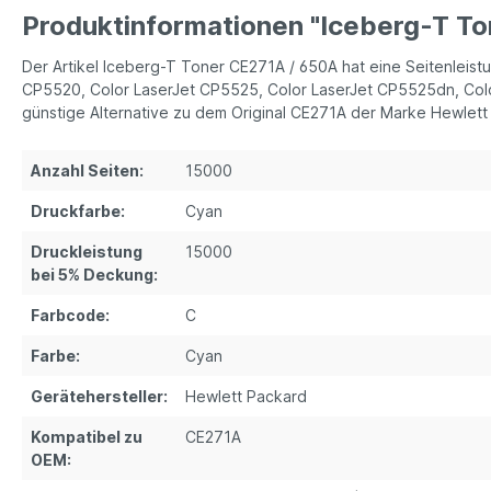
Produktinformationen "Iceberg-T To
Der Artikel Iceberg-T Toner CE271A / 650A hat eine Seitenleis
CP5520, Color LaserJet CP5525, Color LaserJet CP5525dn, Colo
günstige Alternative zu dem Original CE271A der Marke Hewlett
Anzahl Seiten:
15000
Druckfarbe:
Cyan
Druckleistung
15000
bei 5% Deckung:
Farbcode:
C
Farbe:
Cyan
Gerätehersteller:
Hewlett Packard
Kompatibel zu
CE271A
OEM: