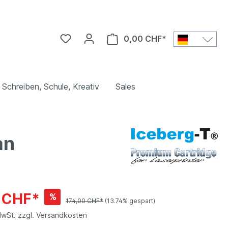
0,00 CHF*
Schreiben, Schule, Kreativ
Sales
an
0 CHF*
%
174,00 CHF*
(13.74% gespart)
MwSt. zzgl. Versandkosten