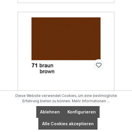
URSUS Seidenpapier 50x70cm
Diese Website verwendet Cookies, um eine bestmögliche
4642271 braun 6 Bogen
Erfahrung bieten zu können.
Mehr Informationen ...
Ablehnen
Konfigurieren
Alle Cookies akzeptieren
SeidenpapierMit der Blumenseide von
URSUS können Sie Ihrer Kreativität freien