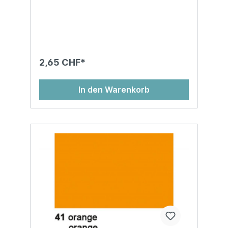
und vielem mehr! Blumenseide ist nicht
nassfest und kann abfärben!Auf
Kartonhülse, in Cellophan gewickelt, chlor-
und säurefreiMasse: 50 x 70 cm
2,65 CHF*
In den Warenkorb