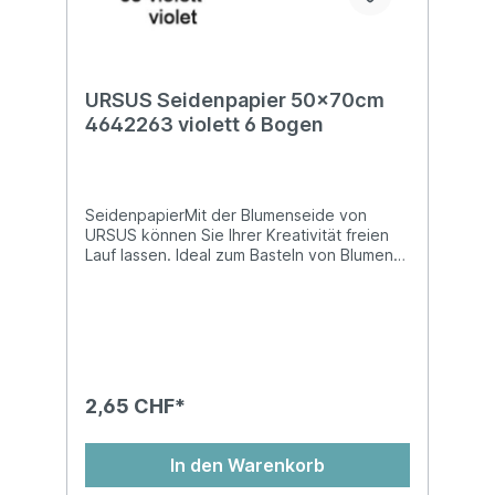
URSUS Seidenpapier 50x70cm
4642263 violett 6 Bogen
SeidenpapierMit der Blumenseide von
URSUS können Sie Ihrer Kreativität freien
Lauf lassen. Ideal zum Basteln von Blumen
und vielem mehr! Blumenseide ist nicht
nassfest und kann abfärben!Auf
Kartonhülse, in Cellophan gewickelt, chlor-
und säurefreiMasse: 50 x 70 cm
2,65 CHF*
In den Warenkorb