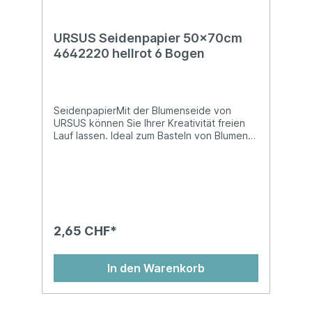
URSUS Seidenpapier 50x70cm
4642220 hellrot 6 Bogen
SeidenpapierMit der Blumenseide von
URSUS können Sie Ihrer Kreativität freien
Lauf lassen. Ideal zum Basteln von Blumen
und vielem mehr! Blumenseide ist nicht
nassfest und kann abfärben!Auf
Kartonhülse, in Cellophan gewickelt, chlor-
und säurefreiMasse: 50 x 70 cm
2,65 CHF*
In den Warenkorb