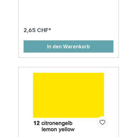
Kartonhülse, in Cellophan gewickelt, chlor-
und säurefreiMasse: 50 x 70 cm
2,65 CHF*
In den Warenkorb