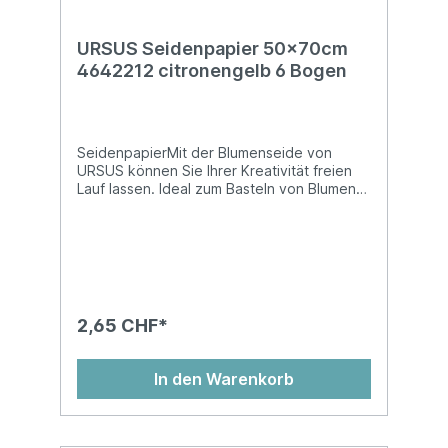
URSUS Seidenpapier 50x70cm
4642212 citronengelb 6 Bogen
SeidenpapierMit der Blumenseide von
URSUS können Sie Ihrer Kreativität freien
Lauf lassen. Ideal zum Basteln von Blumen
und vielem mehr! Blumenseide ist nicht
nassfest und kann abfärben!Auf
Kartonhülse, in Cellophan gewickelt, chlor-
und säurefreiMasse: 50 x 70 cm
2,65 CHF*
In den Warenkorb