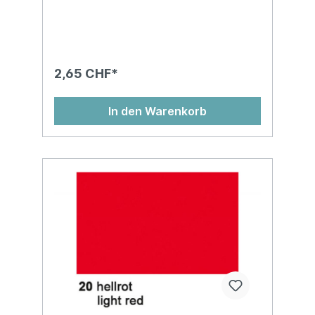
nassfest und kann abfärben!Auf
Kartonhülse, in Cellophan gewickelt, chlor-
und säurefreiMasse: 50 x 70 cm
2,65 CHF*
In den Warenkorb