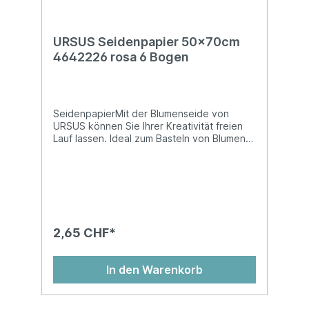
URSUS Seidenpapier 50x70cm
4642226 rosa 6 Bogen
SeidenpapierMit der Blumenseide von
URSUS können Sie Ihrer Kreativität freien
Lauf lassen. Ideal zum Basteln von Blumen
und vielem mehr! Blumenseide ist nicht
nassfest und kann abfärben!Auf
Kartonhülse, in Cellophan gewickelt, chlor-
und säurefreiMasse: 50 x 70 cm
2,65 CHF*
In den Warenkorb