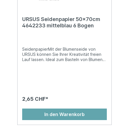
URSUS Seidenpapier 50x70cm
4642233 mittelblau 6 Bogen
SeidenpapierMit der Blumenseide von
URSUS können Sie Ihrer Kreativität freien
Lauf lassen. Ideal zum Basteln von Blumen
und vielem mehr! Blumenseide ist nicht
nassfest und kann abfärben!Auf
Kartonhülse, in Cellophan gewickelt, chlor-
und säurefreiMasse: 50 x 70 cm
2,65 CHF*
In den Warenkorb