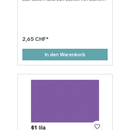
und vielem mehr! Blumenseide ist nicht
nassfest und kann abfärben!Auf
Kartonhülse, in Cellophan gewickelt, chlor-
und säurefreiMasse: 50 x 70 cm
2,65 CHF*
In den Warenkorb