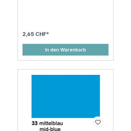
nassfest und kann abfärben!Auf
Kartonhülse, in Cellophan gewickelt, chlor-
und säurefreiMasse: 50 x 70 cm
2,65 CHF*
In den Warenkorb