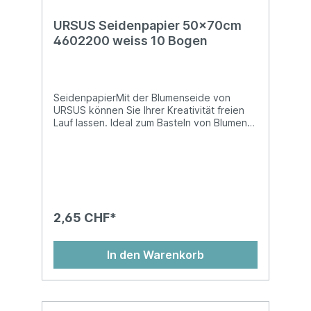
URSUS Seidenpapier 50x70cm
4602200 weiss 10 Bogen
SeidenpapierMit der Blumenseide von
URSUS können Sie Ihrer Kreativität freien
Lauf lassen. Ideal zum Basteln von Blumen
und vielem mehr! Blumenseide ist nicht
nassfest und kann abfärben!2x gefalzt auf
25 x 35 cm, weissMasse: 50 x 70 cmBeutel
à 10 Stk.
2,65 CHF*
In den Warenkorb