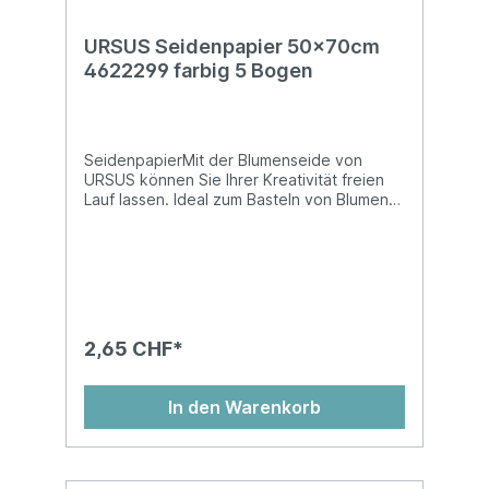
URSUS Seidenpapier 50x70cm
4622299 farbig 5 Bogen
SeidenpapierMit der Blumenseide von
URSUS können Sie Ihrer Kreativität freien
Lauf lassen. Ideal zum Basteln von Blumen
und vielem mehr! Blumenseide ist nicht
nassfest und kann abfärben! In der
Sortierung sind die Farben pink, dunkelblau,
dunkelrot, dunkelgrün und braun
enthalten.2x gefalzt auf 25 x 35 cmMasse:
50 x 70 cmBeutel à 5 Stk.5 Bogen farbig
assortiert
2,65 CHF*
In den Warenkorb