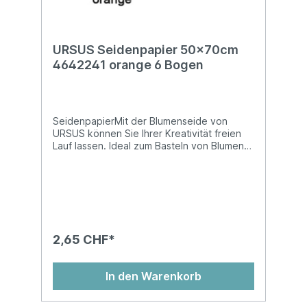
URSUS Seidenpapier 50x70cm
4642241 orange 6 Bogen
SeidenpapierMit der Blumenseide von
URSUS können Sie Ihrer Kreativität freien
Lauf lassen. Ideal zum Basteln von Blumen
und vielem mehr! Blumenseide ist nicht
nassfest und kann abfärben!Auf
Kartonhülse, in Cellophan gewickelt, chlor-
und säurefreiMasse: 50 x 70 cm
2,65 CHF*
In den Warenkorb