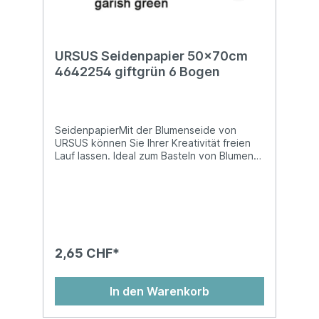
URSUS Seidenpapier 50x70cm
4642254 giftgrün 6 Bogen
SeidenpapierMit der Blumenseide von
URSUS können Sie Ihrer Kreativität freien
Lauf lassen. Ideal zum Basteln von Blumen
und vielem mehr! Blumenseide ist nicht
nassfest und kann abfärben!Auf
Kartonhülse, in Cellophan gewickelt, chlor-
und säurefreiMasse: 50 x 70 cm
2,65 CHF*
In den Warenkorb