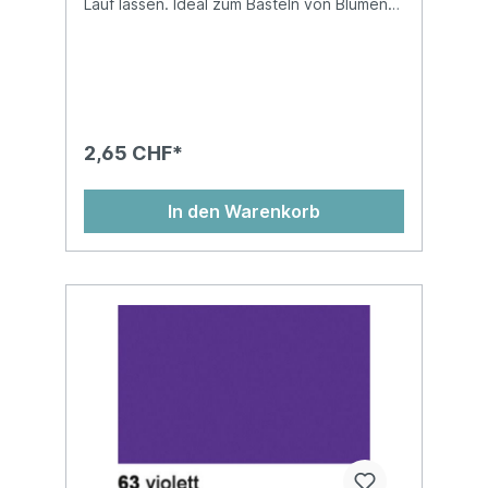
Lauf lassen. Ideal zum Basteln von Blumen
und vielem mehr! Blumenseide ist nicht
nassfest und kann abfärben!Auf
Kartonhülse, in Cellophan gewickelt, chlor-
und säurefreiMasse: 50 x 70 cm
2,65 CHF*
In den Warenkorb