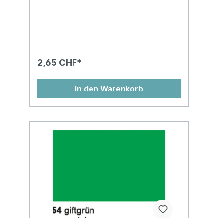
und vielem mehr! Blumenseide ist nicht
nassfest und kann abfärben!Auf
Kartonhülse, in Cellophan gewickelt, chlor-
und säurefreiMasse: 50 x 70 cm
2,65 CHF*
In den Warenkorb