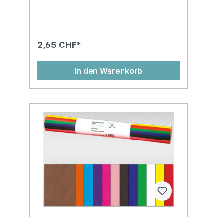
Sortierung sind die Farben citronengelb,
orange, hellrot, mittelblau und giftgrün
enthalten.2x gefalzt auf 25 x 35 cmMasse:
50 x 70 cmBeutel à 5 Stk.5 Bogen farbig
assortiert
2,65 CHF*
In den Warenkorb