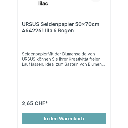
URSUS Seidenpapier 50x70cm
4642261 lila 6 Bogen
SeidenpapierMit der Blumenseide von
URSUS können Sie Ihrer Kreativität freien
Lauf lassen. Ideal zum Basteln von Blumen
und vielem mehr! Blumenseide ist nicht
nassfest und kann abfärben!Auf
Kartonhülse, in Cellophan gewickelt, chlor-
und säurefreiMasse: 50 x 70 cm
2,65 CHF*
In den Warenkorb