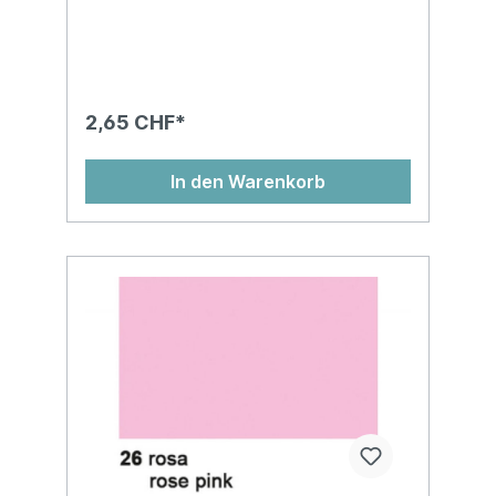
nassfest und kann abfärben!Auf
Kartonhülse, in Cellophan gewickelt, chlor-
und säurefreiMasse: 50 x 70 cm
2,65 CHF*
In den Warenkorb